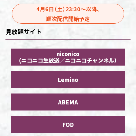
4月6日（土）23:30～以降、
順次配信開始予定
見放題サイト
niconico
(ニコニコ生放送／ニコニコチャンネル）
Lemino
ABEMA
FOD