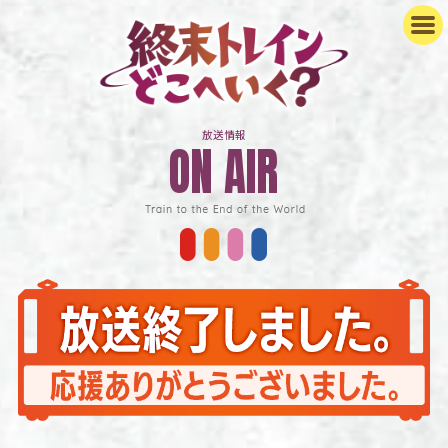
放送情報
ON AIR
NEWS
STAFF&CAST
STORY
ON AIR
CHARACTER
GOODS
GOODS
MUSIC
Blu-ray/DVD
MOVIE