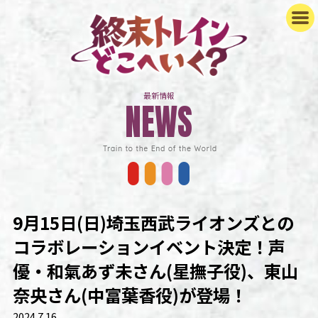
最新情報
NEWS
NEWS
STAFF&CAST
STORY
ON AIR
CHARACTER
9月15日(日)埼玉西武ライオンズとの
GOODS
コラボレーションイベント決定！
声
Blu-ray/DVD
MOVIE
優・和氣あず未さん(星撫子役)、東山
SPECIAL
奈央さん(中富葉香役)が登場！
HERE
2024.7.16