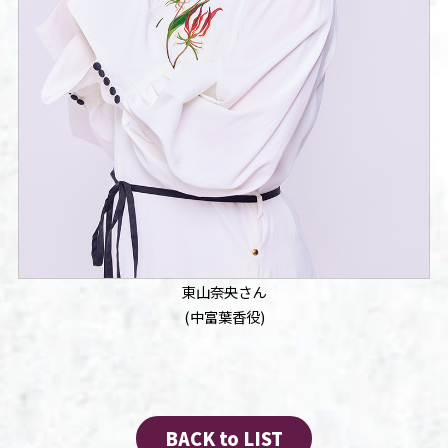
東山奈央さん
(中富葉香役)
BACK to LIST