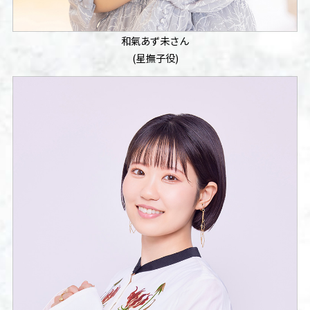
和氣あず未さん
(星撫子役)