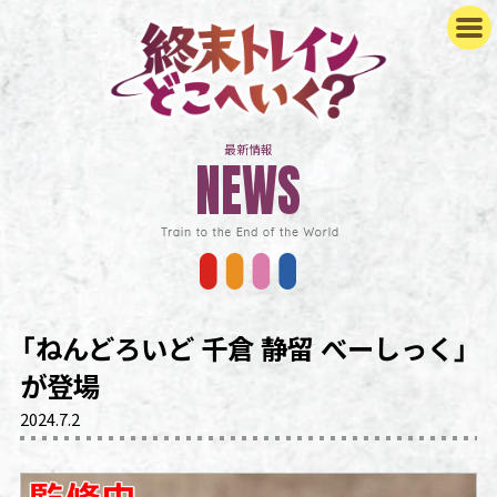
最新情報
NEWS
NEWS
STAFF&CAST
STORY
ON AIR
CHARACTER
「ねんどろいど 千倉 静留 べーしっく」
GOODS
が登場
GOODS
2024.7.2
MUSIC
Blu-ray/DVD
MOVIE